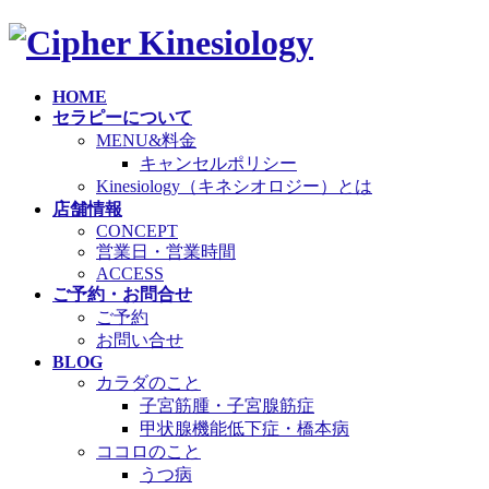
コ
ナ
ン
ビ
テ
ゲ
HOME
ン
ー
セラピーについて
ツ
シ
MENU&料金
へ
ョ
キャンセルポリシー
ス
ン
Kinesiology（キネシオロジー）とは
キ
に
店舗情報
ッ
移
CONCEPT
プ
動
営業日・営業時間
ACCESS
ご予約・お問合せ
ご予約
お問い合せ
BLOG
カラダのこと
子宮筋腫・子宮腺筋症
甲状腺機能低下症・橋本病
ココロのこと
うつ病