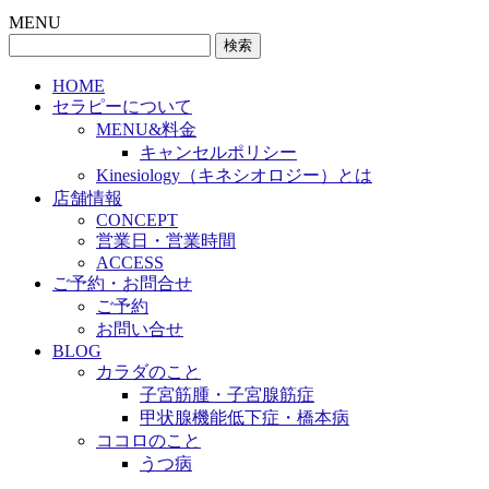
MENU
検
索:
HOME
セラピーについて
MENU&料金
キャンセルポリシー
Kinesiology（キネシオロジー）とは
店舗情報
CONCEPT
営業日・営業時間
ACCESS
ご予約・お問合せ
ご予約
お問い合せ
BLOG
カラダのこと
子宮筋腫・子宮腺筋症
甲状腺機能低下症・橋本病
ココロのこと
うつ病