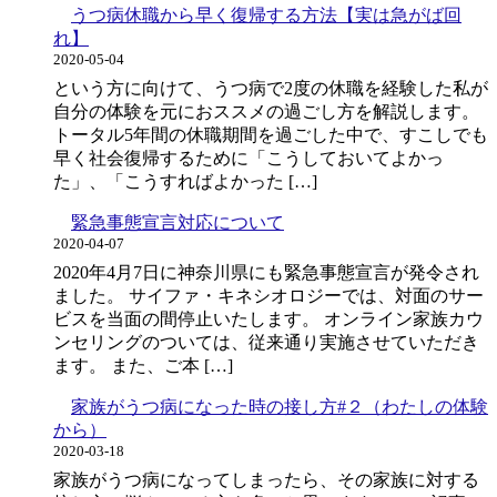
うつ病休職から早く復帰する方法【実は急がば回
れ】
2020-05-04
という方に向けて、うつ病で2度の休職を経験した私が
自分の体験を元におススメの過ごし方を解説します。
トータル5年間の休職期間を過ごした中で、すこしでも
早く社会復帰するために「こうしておいてよかっ
た」、「こうすればよかった […]
緊急事態宣言対応について
2020-04-07
2020年4月7日に神奈川県にも緊急事態宣言が発令され
ました。 サイファ・キネシオロジーでは、対面のサー
ビスを当面の間停止いたします。 オンライン家族カウ
ンセリングのついては、従来通り実施させていただき
ます。 また、ご本 […]
家族がうつ病になった時の接し方#２（わたしの体験
から）
2020-03-18
家族がうつ病になってしまったら、その家族に対する